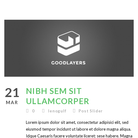
English
21
NIBH SEM SIT
ULLAMCORPER
MAR
0
lenogulf
Post Slider
Lorem ipsum dolor sit amet, consectetur adipisici elit, sed
eiusmod tempor incidunt ut labore et dolore magna aliqua.
Idque Caesaris facere voluntate liceret: sese habere. Magna