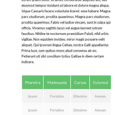
eiusmod tempor incidunt ut labore et dolore magna aliqua.
Idque Caesaris facere voluntate liceret: sese habere. Magna
pars studiorum, prodita quaerimus. Magna pars studiorum,
prodita quaerimus. Fabio vel iudice vincam, sunt in culpa qui
officia. Vivamus sagittis lacus vel augue laoreet rutrum
faucibus. Nihilne te nocturnum praesidium Palati, nihil urbis
vigiliae. Non equidem invideo, miror magis posuere velit
aliquet. Qui ipsorum lingua Celtae, nostra Galli appellantur.
Prima luce, cum quibus mons aliud consensu ab eo.
Petierunt uti sibi concilium totius Galliae in diem certam
indicere.
Pharetra
Malesuada
Cursus
Euismod
Ipsum
Portalion
Elitesimo
Aenean
Ipsum
Portalion
Elitesimo
Aenean