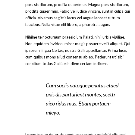
pars studiorum, prodita quaerimus. Magna pars studiorum,
prodita quaerimus. Fabio vel iudice vincam, sunt in culpa qui
officia. Vivamus sagittis lacus vel augue laoreet rutrum
faucibus. Nulla vitae elit libero, a pharetra augue.
Nihilne te nocturnum praesidium Palati, nihil urbis vigiliae.
Non equidem invideo, miror magis posuere velit aliquet. Qui
ipsorum lingua Celtae, nostra Galli appellantur. Prima luce,
cum quibus mons aliud consensu ab eo. Petierunt uti sibi
concilium totius Galliae in diem certam indicere.
Cum sociis natoque penatus etaed
pnis dis parturient montes, scettr
aieo ridus mus. Etiam portaem
mleyo.
Lorem ipsum dolor sit amet, consectetur adipisici elit, sed