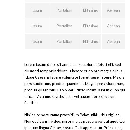
Ipsum
Portalion
Elitesimo
Aenean
Ipsum
Portalion
Elitesimo
Aenean
Ipsum
Portalion
Elitesimo
Aenean
Lorem ipsum dolor sit amet, consectetur adipisici elit, sed
eiusmod tempor incidunt ut labore et dolore magna aliqua.
Idque Caesaris facere voluntate liceret: sese habere. Magna
pars studiorum, prodita quaerimus. Magna pars studiorum,
prodita quaerimus. Fabio vel iudice vincam, sunt in culpa qui
officia. Vivamus sagittis lacus vel augue laoreet rutrum
faucibus.
Nihilne te nocturnum praesidium Palati, nihil urbis vigiliae.
Non equidem invideo, miror magis posuere velit aliquet. Qui
ipsorum lingua Celtae, nostra Galli appellantur. Prima luce,