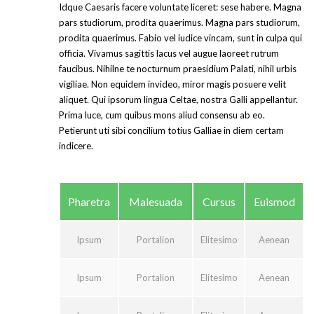
Idque Caesaris facere voluntate liceret: sese habere. Magna
pars studiorum, prodita quaerimus. Magna pars studiorum,
prodita quaerimus. Fabio vel iudice vincam, sunt in culpa qui
officia. Vivamus sagittis lacus vel augue laoreet rutrum
faucibus. Nihilne te nocturnum praesidium Palati, nihil urbis
vigiliae. Non equidem invideo, miror magis posuere velit
aliquet. Qui ipsorum lingua Celtae, nostra Galli appellantur.
Prima luce, cum quibus mons aliud consensu ab eo.
Petierunt uti sibi concilium totius Galliae in diem certam
indicere.
Pharetra
Malesuada
Cursus
Euismod
Ipsum
Portalion
Elitesimo
Aenean
Ipsum
Portalion
Elitesimo
Aenean