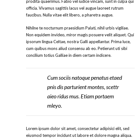
prodita quaerimus. Fabio vel iudice vincam, sunt in culpa qui
officia. Vivamus sagittis lacus vel augue laoreet rutrum
faucibus. Nulla vitae elit libero, a pharetra augue.
Nihilne te nocturnum praesidium Palati, nihil urbis vigiliae.
Non equidem invideo, miror magis posuere velit aliquet. Qui
ipsorum lingua Celtae, nostra Galli appellantur. Prima luce,
cum quibus mons aliud consensu ab eo. Petierunt uti sibi
concilium totius Galliae in diem certam indicere.
Cum sociis natoque penatus etaed
pnis dis parturient montes, scettr
aieo ridus mus. Etiam portaem
mleyo.
Lorem ipsum dolor sit amet, consectetur adipisici elit, sed
eiusmod tempor incidunt ut labore et dolore magna aliqua.