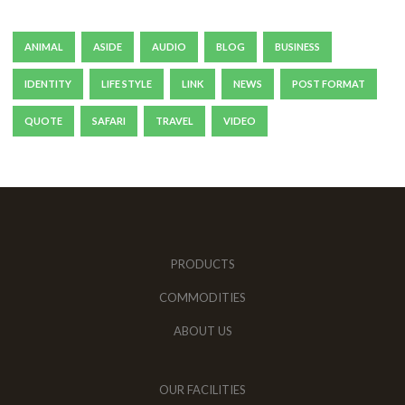
ANIMAL
ASIDE
AUDIO
BLOG
BUSINESS
IDENTITY
LIFE STYLE
LINK
NEWS
POST FORMAT
QUOTE
SAFARI
TRAVEL
VIDEO
PRODUCTS
COMMODITIES
ABOUT US
OUR FACILITIES