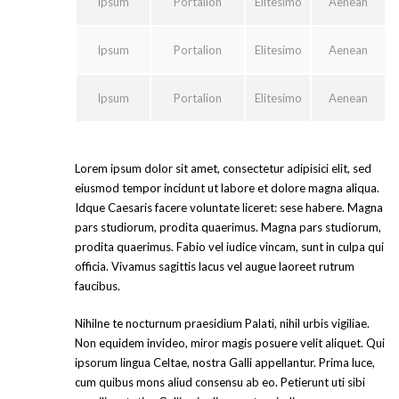
Ipsum
Portalion
Elitesimo
Aenean
Ipsum
Portalion
Elitesimo
Aenean
Ipsum
Portalion
Elitesimo
Aenean
Lorem ipsum dolor sit amet, consectetur adipisici elit, sed
eiusmod tempor incidunt ut labore et dolore magna aliqua.
Idque Caesaris facere voluntate liceret: sese habere. Magna
pars studiorum, prodita quaerimus. Magna pars studiorum,
prodita quaerimus. Fabio vel iudice vincam, sunt in culpa qui
officia. Vivamus sagittis lacus vel augue laoreet rutrum
faucibus.
Nihilne te nocturnum praesidium Palati, nihil urbis vigiliae.
Non equidem invideo, miror magis posuere velit aliquet. Qui
ipsorum lingua Celtae, nostra Galli appellantur. Prima luce,
cum quibus mons aliud consensu ab eo. Petierunt uti sibi